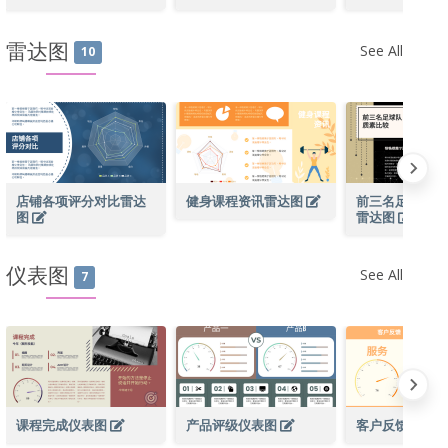
雷达图
See All
10
店铺各项评分对比雷达
健身课程资讯雷达图
前三名足球队质
图
雷达图
仪表图
See All
7
课程完成仪表图
产品评级仪表图
客户反馈仪表