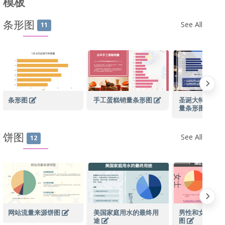
模板
条形图
See All
11
条形图
手工蛋糕销量条形图
圣诞大特卖期间
量条形图
饼图
See All
12
网站流量来源饼图
美国家庭用水的最终用
男性和女性月收
途
图