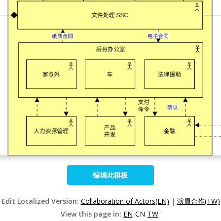
编辑此模板
Edit Localized Version:
Collaboration of Actors(EN)
|
演員合作(TW)
View this page in:
EN
CN
TW