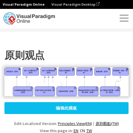
Visual Paradigm Online
Visual Paradigm Desktop
图表
模板
ArchiMate 图表
原则观点
原则观点
编辑此模板
Edit Localized Version:
Principles View(EN)
|
原則觀點(TW)
View this page in:
EN
CN
TW