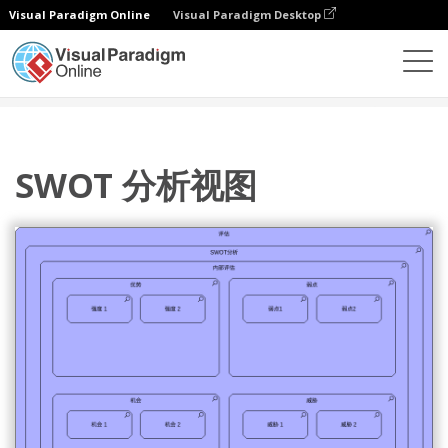
Visual Paradigm Online
Visual Paradigm Desktop
图表
模板
ArchiMate 图表
SWOT 分析视图
SWOT 分析视图