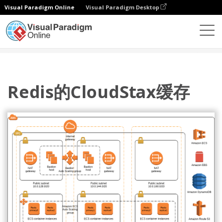
Visual Paradigm Online
Visual Paradigm Desktop
图表
模板
AWS 架构图
Redis的CloudStax缓存
Redis的CloudStax缓存