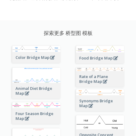
探索更多 桥型图 模板
Color Bridge Map
Food Bridge Map
Rate of a Plane
Bridge Map
Animal Diet Bridge
Map
Synonyms Bridge
Map
Four Season Bridge
Map
Opposite Concept