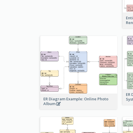
Ent
Ren
ER 
ER Diagram Example: Online Photo
Sy
Album