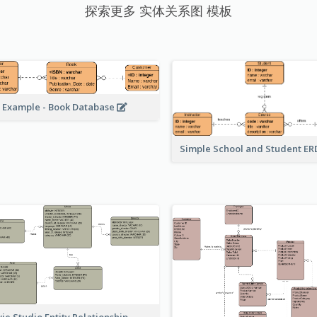
探索更多 实体关系图 模板
 Example - Book Database
Simple School and Student E
ie Studio Entity Relationship