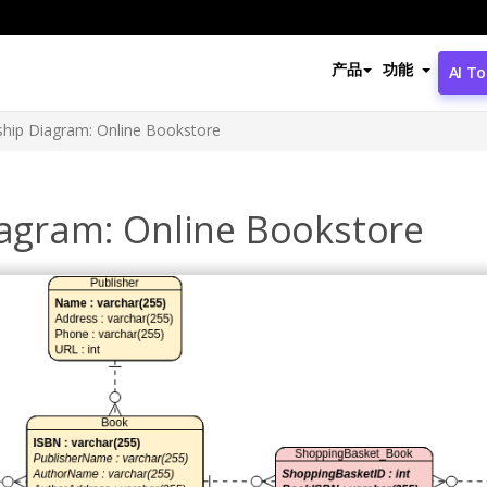
产品
功能
AI To
nship Diagram: Online Bookstore
iagram: Online Bookstore