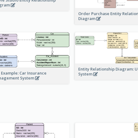
agram
Order Purchase Entity Relatio
Diagram
Entity Relationship Diagram: 
 Example: Car Insurance
System
nagement System