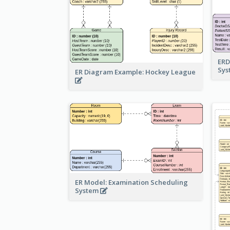
ERD
Sy
ER Diagram Example: Hockey League
ER Model: Examination Scheduling
System