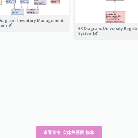
Diagram: Inventory Management
stem
ER Diagram: University Regist
System
查看所有 实体关系图 模板