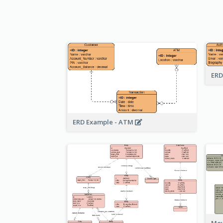
ERD
ERD Example - ATM
Mov