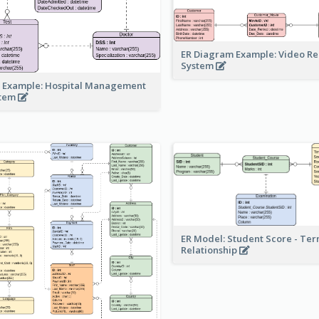
ER Diagram Example: Video Re
System
 Example: Hospital Management
stem
ER Model: Student Score - Ter
Relationship