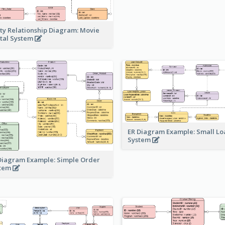
ity Relationship Diagram: Movie
tal System
ER Diagram Example: Small Lo
System
Diagram Example: Simple Order
stem