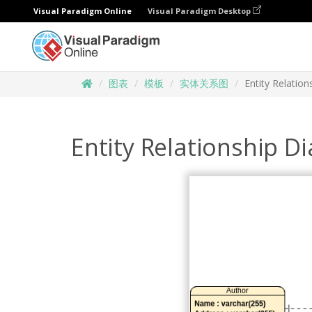
Visual Paradigm Online
Visual Paradigm Desktop
图表
模板
实体关系图
Entity Relatio
Entity Relationship D