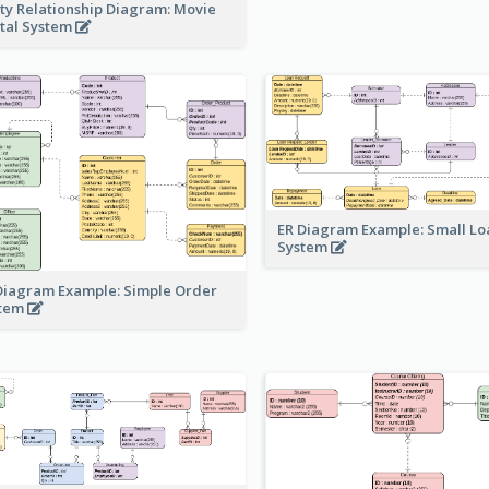
ity Relationship Diagram: Movie
tal System
ER Diagram Example: Small Lo
System
Diagram Example: Simple Order
stem