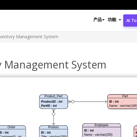
产品
功能
AI To
nventory Management System
ry Management System