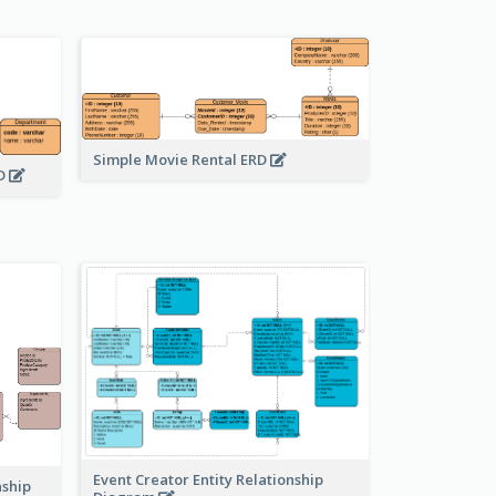
Simple Movie Rental ERD
RD
Event Creator Entity Relationship
nship