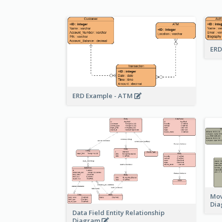
ERD
ERD Example - ATM
Mov
Di
Data Field Entity Relationship
Diagram