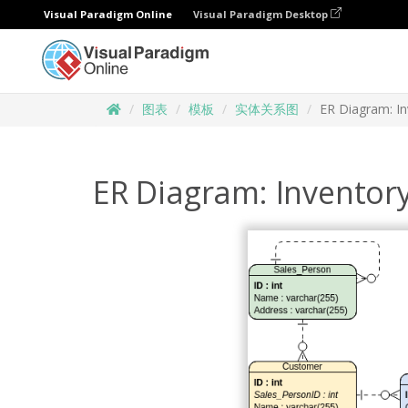
Visual Paradigm Online
Visual Paradigm Desktop
图表
模板
实体关系图
ER Diagram: I
ER Diagram: Invento