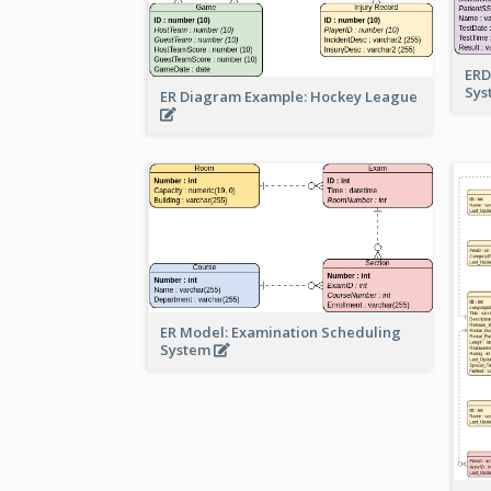
ERD
Sy
ER Diagram Example: Hockey League
ER Model: Examination Scheduling
System