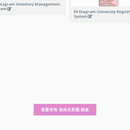
Diagram: Inventory Management
stem
ER Diagram: University Regist
System
查看所有 实体关系图 模板