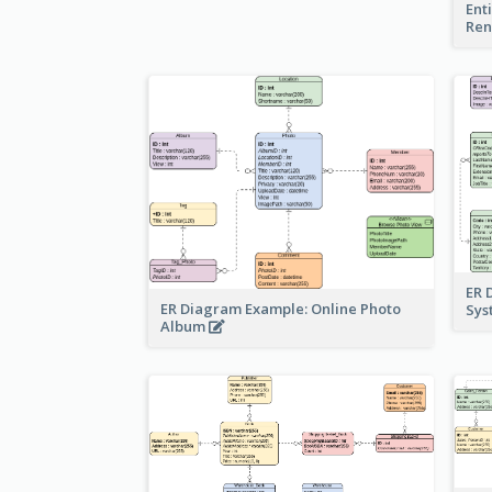
Ent
Ren
ER 
ER Diagram Example: Online Photo
Sy
Album