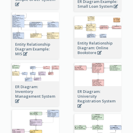
ER Diagram Example:
Small Loan System
Entity Relationship
Entity Relationship
Diagram: Online
Diagram Example:
Bookstore
MIS
ER Diagram:
Inventory
ER Diagram:
Management System
University
Registration System