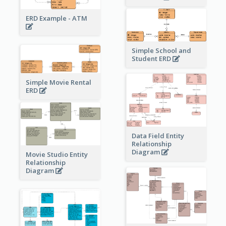
ERD Example - ATM
Simple School and
Student ERD
Simple Movie Rental
ERD
Data Field Entity
Relationship
Diagram
Movie Studio Entity
Relationship
Diagram