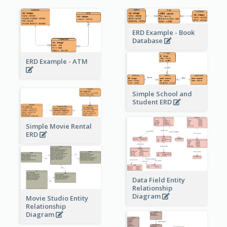
ERD Example - Book
Database
ERD Example - ATM
Simple School and
Student ERD
Simple Movie Rental
ERD
Data Field Entity
Relationship
Diagram
Movie Studio Entity
Relationship
Diagram