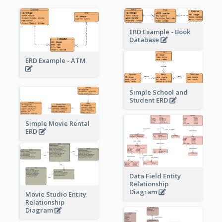
ERD Example - Book
Database
ERD Example - ATM
Simple School and
Student ERD
Simple Movie Rental
ERD
Data Field Entity
Relationship
Diagram
Movie Studio Entity
Relationship
Diagram