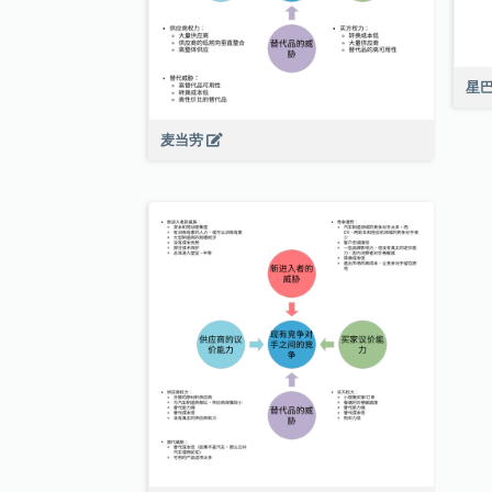
星
麦当劳