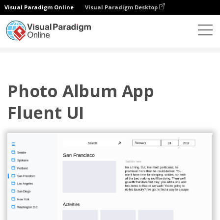
Visual Paradigm Online
Visual Paradigm Desktop
图表
模板
流畅设计线框
Photo Album App Fluent UI
Photo Album App
Fluent UI