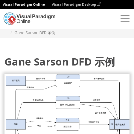
Visual Paradigm Online
Visual Paradigm Desktop
图表
模板
Gane Sarson 数据流图
Gane Sarson DFD 示例
Gane Sarson DFD 示例