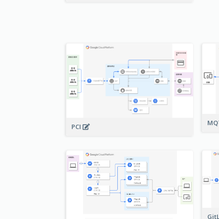
MQ
PCI
Git