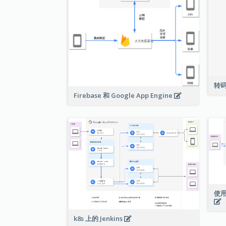
转
Firebase 和 Google App Engine
使用
k8s 上的 Jenkins