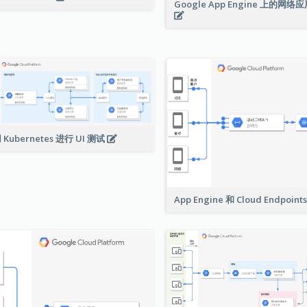
Google App Engine 上的网
 Kubernetes 进行 UI 测试
App Engine 和 Cloud Endpoint