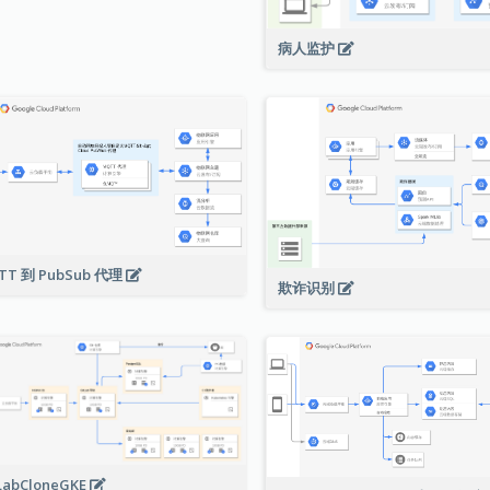
病人监护
TT 到 PubSub 代理
欺诈识别
LabCloneGKE