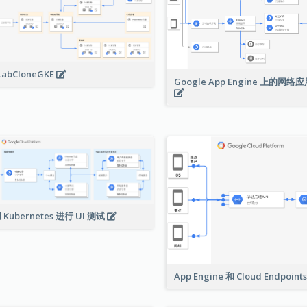
LabCloneGKE
Google App Engine 上的网
 Kubernetes 进行 UI 测试
App Engine 和 Cloud Endpoint