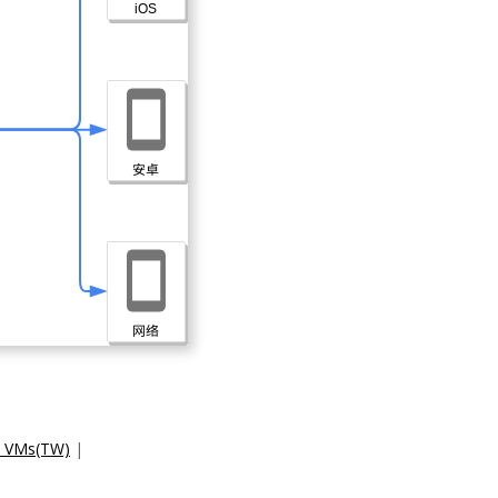
d VMs(TW)
|