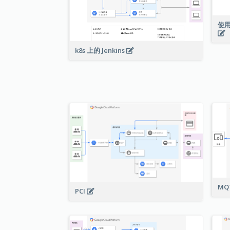
使用
k8s 上的 Jenkins
MQ
PCI