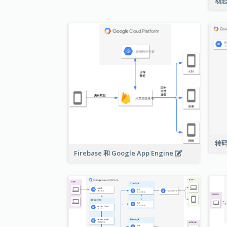
动
转
Firebase 和 Google App Engine