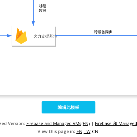
编辑此模板
ized Version:
Firebase and Managed VMs(EN)
|
Firebase 和 Manage
View this page in:
EN
TW
CN