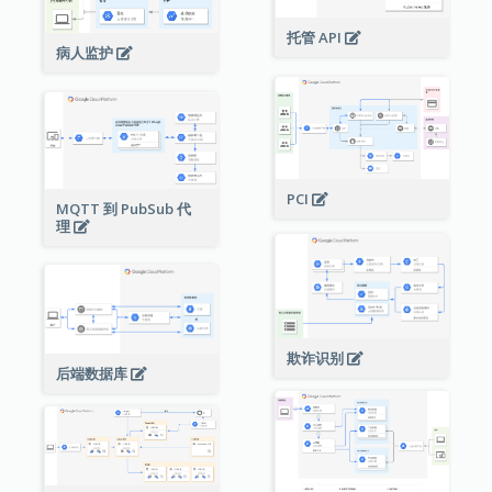
托管 API
病人监护
PCI
MQTT 到 PubSub 代
理
欺诈识别
后端数据库