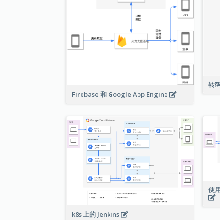
转
Firebase 和 Google App Engine
使用
k8s 上的 Jenkins