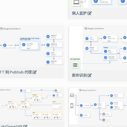
病人监护
TT 到 PubSub 代理
欺诈识别
LabCloneGKE