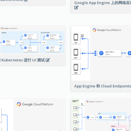
Google App Engine 上的网
 Kubernetes 进行 UI 测试
App Engine 和 Cloud Endpoint