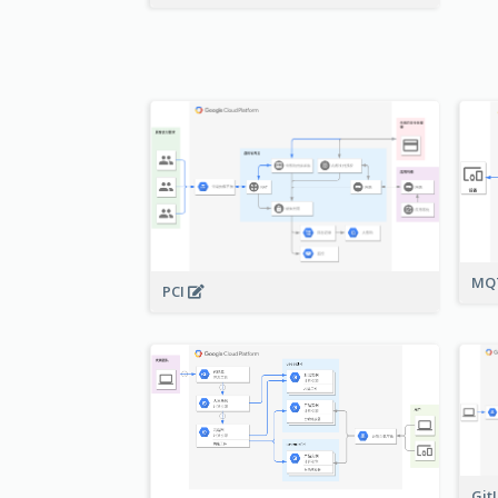
MQ
PCI
Git