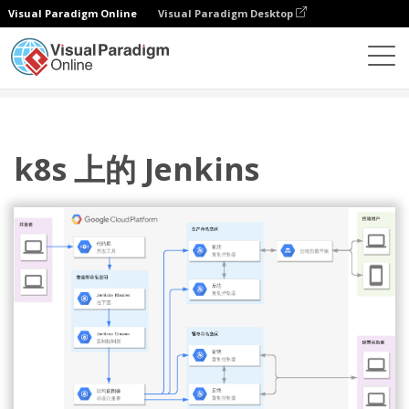
Visual Paradigm Online
Visual Paradigm Desktop
图表
模板
Google 云平台图
k8s 上的 Jenkins
k8s 上的 Jenkins