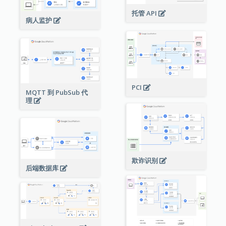
托管 API
病人监护
PCI
MQTT 到 PubSub 代
理
欺诈识别
后端数据库