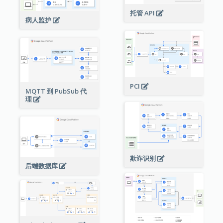
托管 API
病人监护
PCI
MQTT 到 PubSub 代
理
欺诈识别
后端数据库