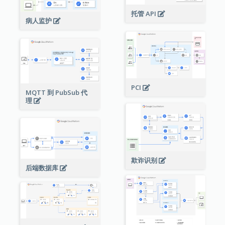
托管 API
病人监护
PCI
MQTT 到 PubSub 代
理
欺诈识别
后端数据库