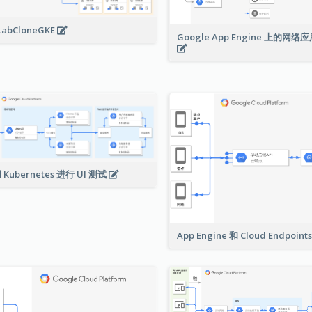
LabCloneGKE
Google App Engine 上的网
 Kubernetes 进行 UI 测试
App Engine 和 Cloud Endpoint