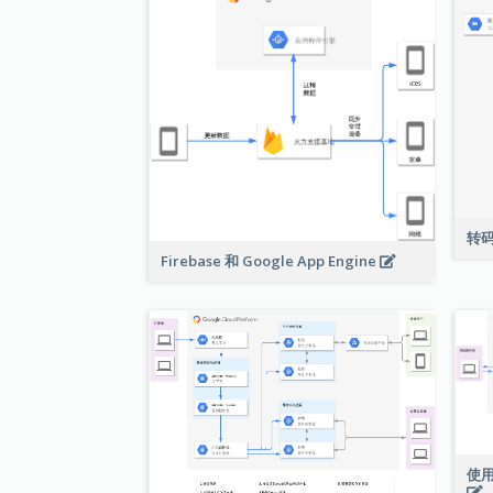
转
Firebase 和 Google App Engine
使用