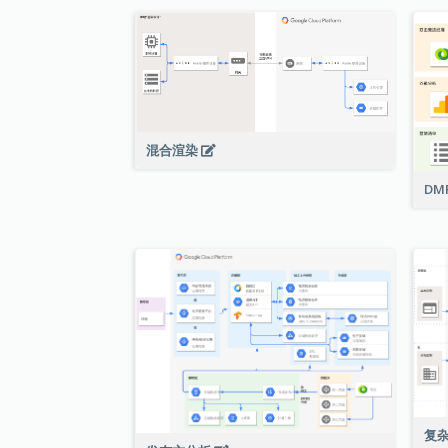
混合渲染
DM
复