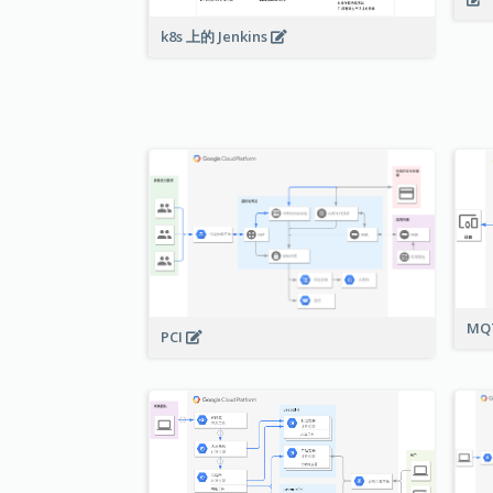
k8s 上的 Jenkins
MQ
PCI