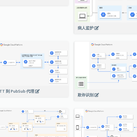
病人监护
TT 到 PubSub 代理
欺诈识别