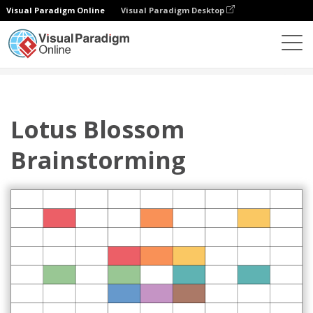
Visual Paradigm Online
Visual Paradigm Desktop
图表
模板
莲花图
Lotus Blossom Brainstorming
Lotus Blossom
Brainstorming