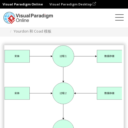
Visual Paradigm Online
Visual Paradigm Desktop
图表
模板
Yourdon and Coad 数据流图
Yourdon 和 Coad 模板