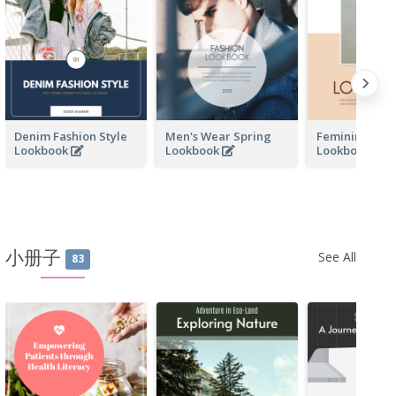
Denim Fashion Style
Men's Wear Spring
Feminine Wo
Lookbook
Lookbook
Lookbook
小册子
See All
83