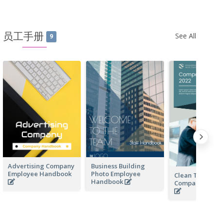
员工手册
See All
9
Advertising Company
Business Building
Employee Handbook
Photo Employee
Clean Techno
Handbook
Company Ha