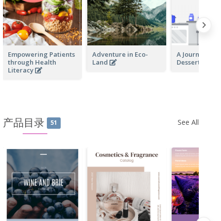
Empowering Patients
Adventure in Eco-
A Journey Th
through Health
Land
Desserts
Literacy
产品目录
See All
51