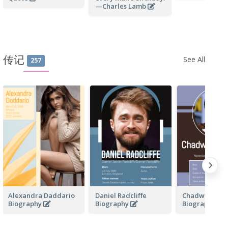
—Charles Lamb
传记
See All
257
Alexandra Daddario
Daniel Radcliffe
Chadwick Bo
Biography
Biography
Biography