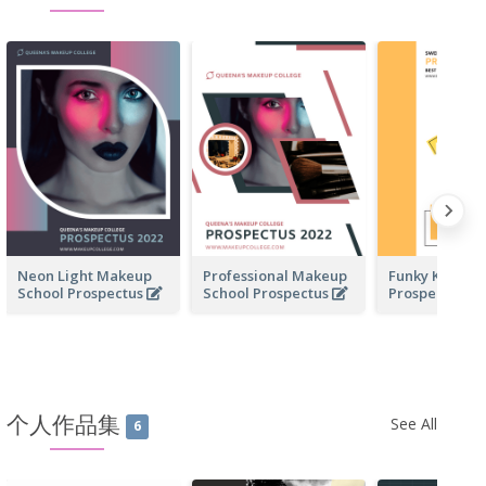
Neon Light Makeup
Professional Makeup
Funky Kinder
School Prospectus
School Prospectus
Prospectus
个人作品集
See All
6