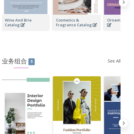
Wine And Brie
Cosmetics &
Ornamentals 
Catalog
Fragrance Catalog
业务组合
See All
5