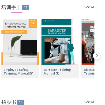
培训手册
See All
15
Employee Safety
Barrister Training
Disaster Resp
Training Manual
Manual
Training Man
招股书
See All
19