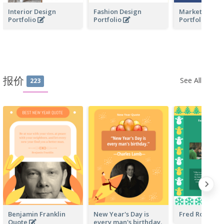
Interior Design
Fashion Design
Marketing Bus
Portfolio
Portfolio
Portfolio
报价
See All
223
Benjamin Franklin
New Year's Day is
Fred Rogers 
Quote
every man's birthday.