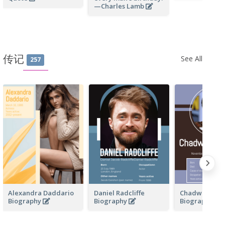
—Charles Lamb
传记
See All
257
Alexandra Daddario
Daniel Radcliffe
Chadwick Bo
Biography
Biography
Biography