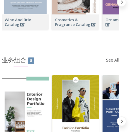
Wine And Brie
Cosmetics &
Ornamentals 
Catalog
Fragrance Catalog
业务组合
See All
5