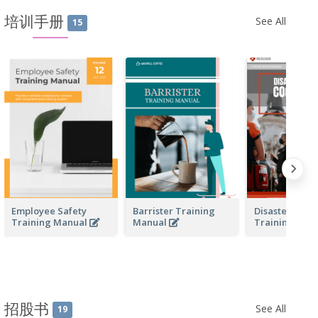
培训手册
See All
15
Employee Safety
Barrister Training
Disaster Resp
Training Manual
Manual
Training Man
招股书
See All
19