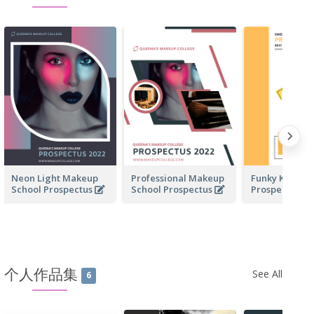
Neon Light Makeup
Professional Makeup
Funky Kinder
School Prospectus
School Prospectus
Prospectus
个人作品集
See All
6