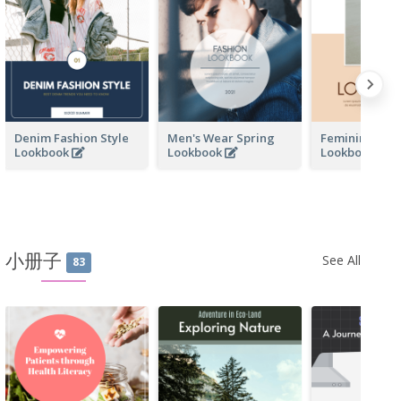
Denim Fashion Style
Men's Wear Spring
Feminine Wo
Lookbook
Lookbook
Lookbook
小册子
See All
83