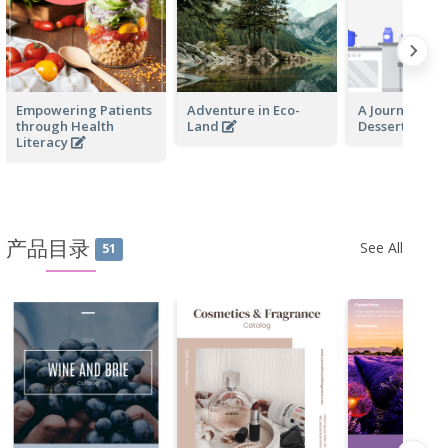
Empowering Patients
Adventure in Eco-
A Journey Th
through Health
Land
Desserts
Literacy
产品目录
See All
51