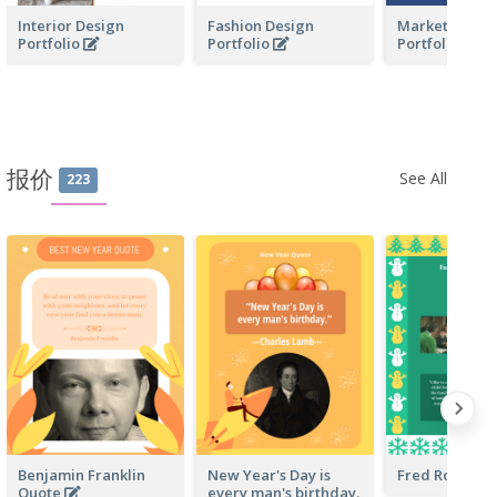
Interior Design
Fashion Design
Marketing Bus
Portfolio
Portfolio
Portfolio
报价
See All
223
Benjamin Franklin
New Year's Day is
Fred Rogers 
Quote
every man's birthday.