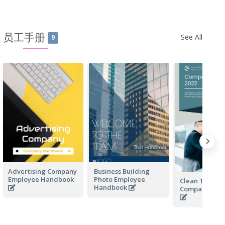
员工手册
See All
9
Advertising Company
Business Building
Employee Handbook
Photo Employee
Clean Techno
Handbook
Company Ha