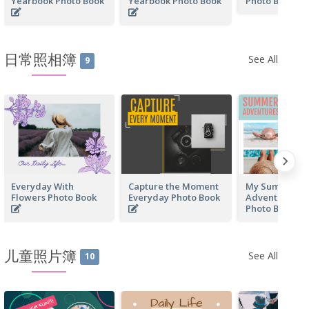
Yearbook Photo Book
Yearbook Photo Book
Photo Book
日常照相簿
See All
9
Everyday With
Capture the Moment
My Summer
Flowers Photo Book
Everyday Photo Book
Adventure Ev
Photo Book
儿童照片簿
See All
10