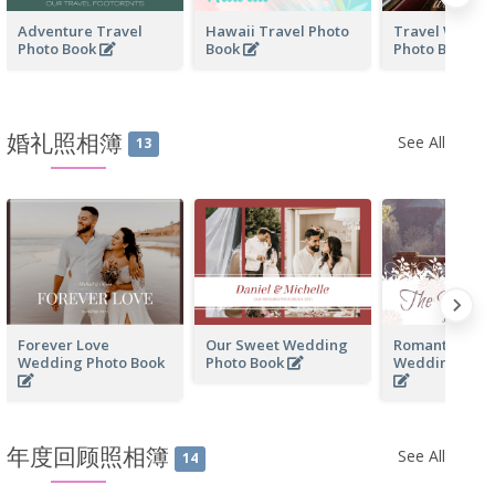
Adventure Travel
Hawaii Travel Photo
Travel With F
Photo Book
Book
Photo Book
婚礼照相簿
See All
13
Forever Love
Our Sweet Wedding
Romantic Me
Wedding Photo Book
Photo Book
Wedding Phot
年度回顾照相簿
See All
14