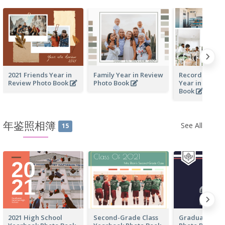
2021 Friends Year in
Family Year in Review
Recording Our
Review Photo Book
Photo Book
Year in Revie
Book
年鉴照相簿
See All
15
2021 High School
Second-Grade Class
Graduation Y