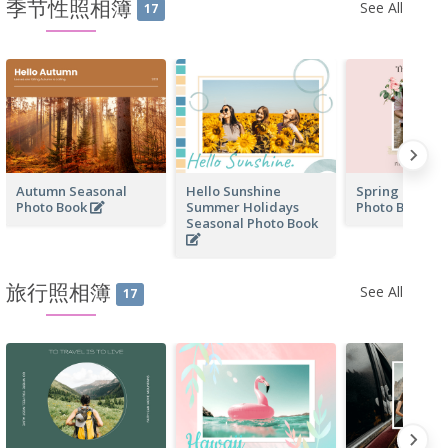
季节性照相簿
See All
17
Autumn Seasonal
Hello Sunshine
Spring Day Se
Photo Book
Summer Holidays
Photo Book
Seasonal Photo Book
旅行照相簿
See All
17