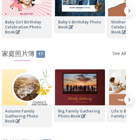
Baby Girl Birthday
Baby's Birthday Photo
Mother's Love
Celebration Photo
Book
Celebration P
Book
Book
家庭照片簿
See All
17
Autumn Family
Big Family Gathering
Life Is Beautif
Gathering Photo
Photo Book
Family Photo 
Book