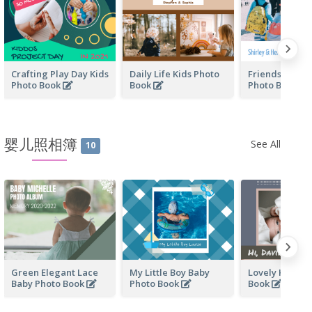
Crafting Play Day Kids
Daily Life Kids Photo
Friendship Fo
Photo Book
Book
Photo Book
婴儿照相簿
See All
10
Green Elegant Lace
My Little Boy Baby
Lovely Kid Ba
Baby Photo Book
Photo Book
Book