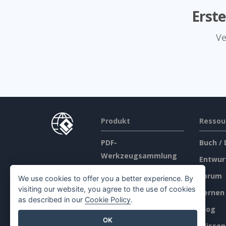
Erst
Ve
Produkt
Ressou
PDF-
Buch /
Werkzeugsammlung
Entwur
Daumenkino-
Forum
We use cookies to offer you a better experience. By
Hersteller
visiting our website, you agree to the use of cookies
Lernen
as described in our
Cookie Policy
.
Diagramm-Macher
Blog
Grafik-Design-Tool
OK
Wissen