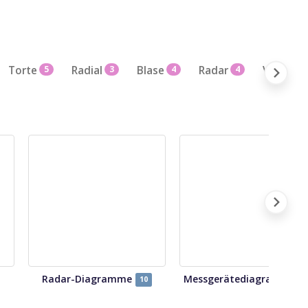
Torte
5
Radial
3
Blase
4
Radar
4
Verschie
Radar-Diagramme
Messgerätediagramme
10