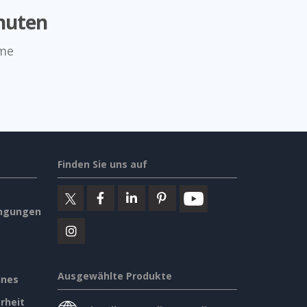
nuten
mme
Finden Sie uns auf
ngungen
Ausgewählte Produkte
ines
rheit