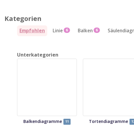
Kategorien
Empfohlen
Linie
6
Balken
6
Säulendia
Unterkategorien
Balkendiagramme
Tortendiagramme
11
1