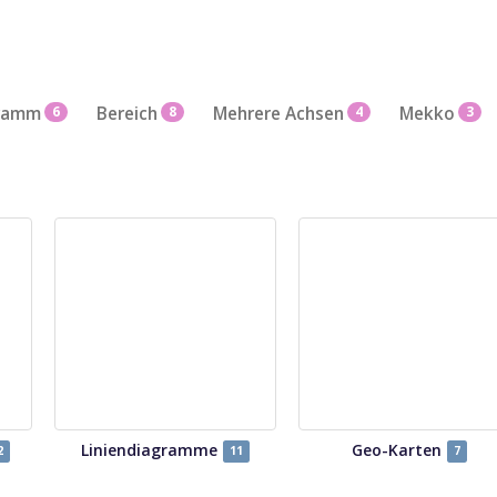
gramm
6
Bereich
8
Mehrere Achsen
4
Mekko
3
Liniendiagramme
Geo-Karten
2
11
7