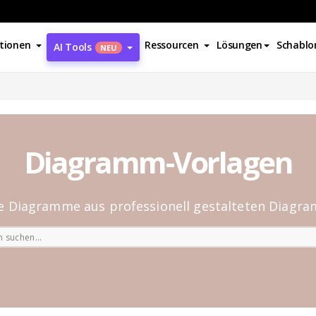
tionen
Ressourcen
Lösungen
Schablo
AI Tools
NEU
Diagramm-Vorlagen
Sie Diagramme aus professionell gestalteten Diagr