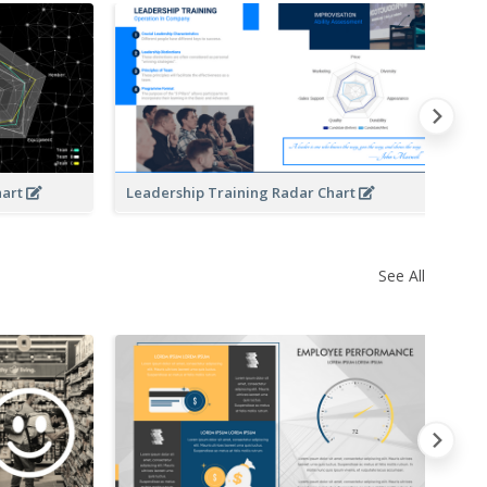
Op
hart
Leadership Training Radar Chart
See All
Ve