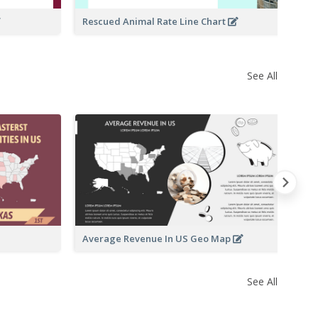
Rescued Animal Rate Line Chart
See All
St
M
Average Revenue In US Geo Map
See All