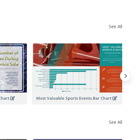
See All
Br
Chart
Most Valuable Sports Events Bar Chart
See All