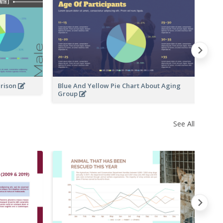
Na
arison
Blue And Yellow Pie Chart About Aging
Group
See All
Vi