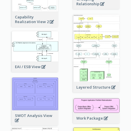
Relationship
Capability
Realization View 2
EAI / ESB View
Layered Structure
SWOT Analysis View
Work Package