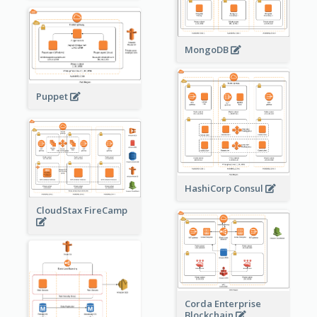
MongoDB
Puppet
HashiCorp Consul
CloudStax FireCamp
Corda Enterprise
Blockchain