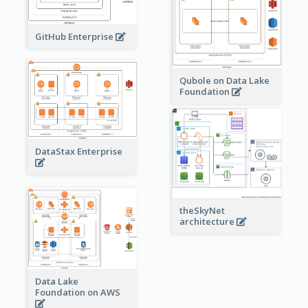
GitHub Enterprise
Qubole on Data Lake
Foundation
DataStax Enterprise
theSkyNet
architecture
Data Lake
Foundation on AWS