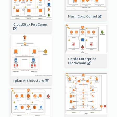
HashiCorp Consul
CloudStax FireCamp
Corda Enterprise
Blockchain
rplan Architecture