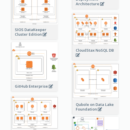
Architecture
SIOS DataKeeper
Cluster Edition
CloudStax NoSQL DB
GitHub Enterprise
Qubole on Data Lake
Foundation