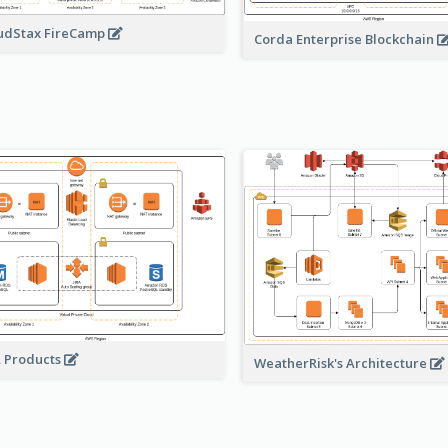
udStax FireCamp
Corda Enterprise Blockchain
A Products
WeatherRisk's Architecture