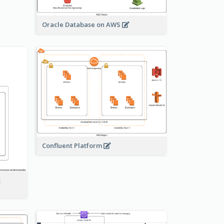
Oracle Database on AWS
Confluent Platform
t