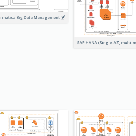
ormatica Big Data Management
SAP HANA (Single-AZ, multi-