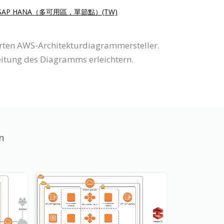
SAP HANA（多可用區，單節點）(TW)
rten AWS-Architekturdiagrammersteller.
itung des Diagramms erleichtern.
n