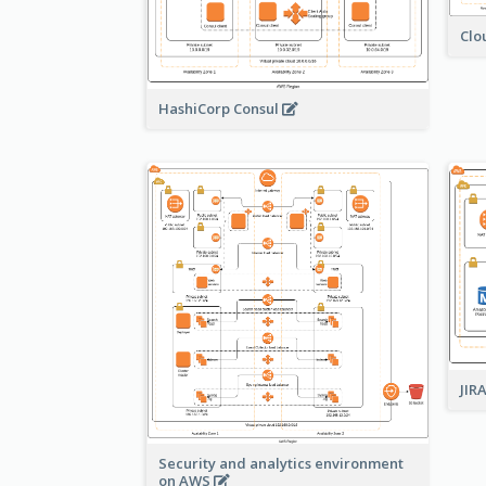
Clo
HashiCorp Consul
JIR
Security and analytics environment
on AWS