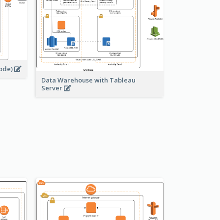
node)
Data Warehouse with Tableau
Server