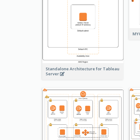
MYO
Standalone Architecture for Tableau
Server