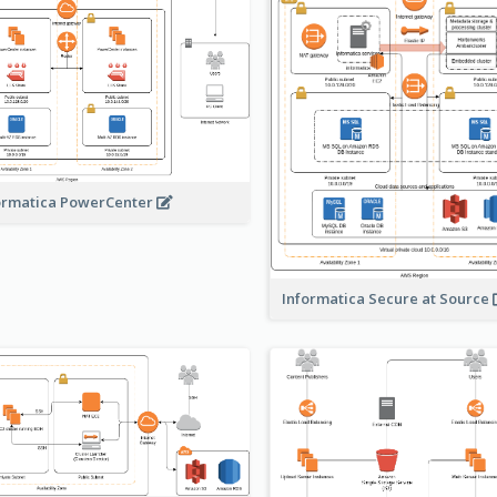
ormatica PowerCenter
Informatica Secure at Source