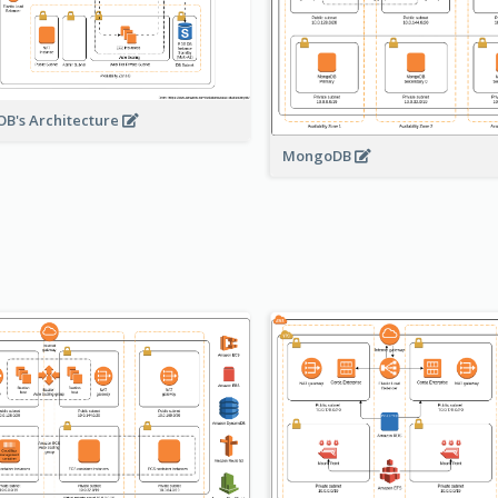
B's Architecture
MongoDB