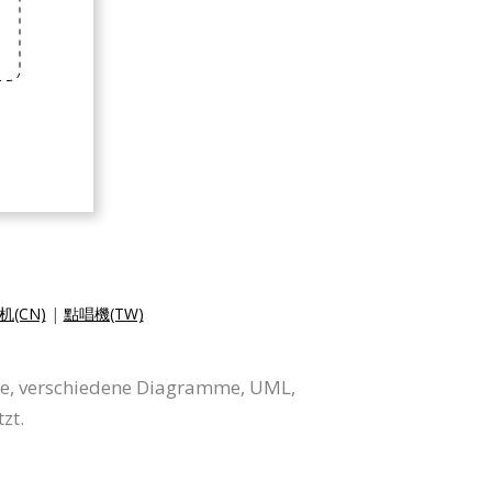
机(CN)
|
點唱機(TW)
me, verschiedene Diagramme, UML,
zt.