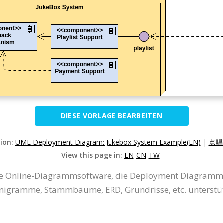
DIESE VORLAGE BEARBEITEN
sion:
UML Deployment Diagram: Jukebox System Example(EN)
|
点唱
View this page in:
EN
CN
TW
 eine Online-Diagrammsoftware, die Deployment Diagram
gramme, Stammbäume, ERD, Grundrisse, etc. unterstüt