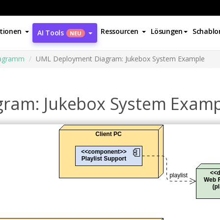
tionen
Ressourcen
Lösungen
Schablo
AI Tools
NEU
diagramm
UML Deployment Diagram: Jukebox System Example
ram: Jukebox System Examp