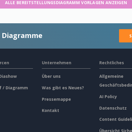
ALLE BEREITSTELLUNGSDIAGRAMM VORLAGEN ANZEIGEN
ge Diagramme
S
rcen
Unternehmen
Rechtliches
 Diashow
Über uns
Allgemeine
Geschäftsbedi
f / Diagramm
Was gibt es Neues?
AI Policy
Pressemappe
Datenschutz
Kontakt
Content Guidel
Übersicht Siche