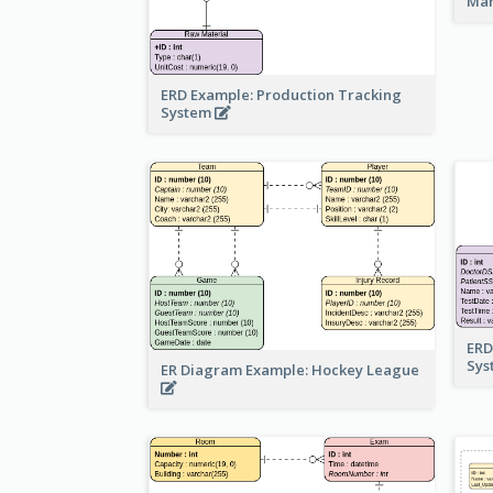
Ma
ERD Example: Production Tracking
System
ERD
Sy
ER Diagram Example: Hockey League