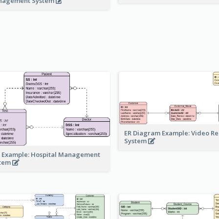
nagement System
ER Diagram Example: Video Re
System
 Example: Hospital Management
stem