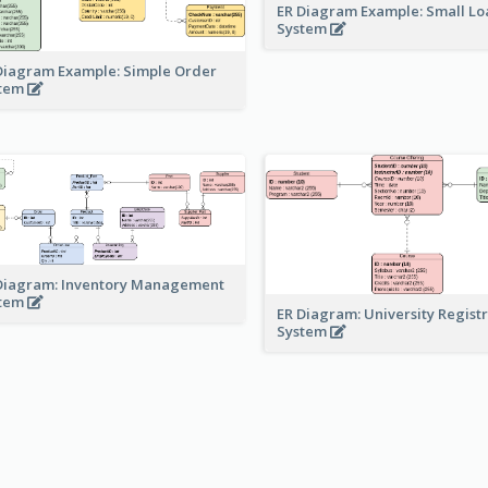
ER Diagram Example: Small Lo
System
Diagram Example: Simple Order
stem
Diagram: Inventory Management
stem
ER Diagram: University Regist
System