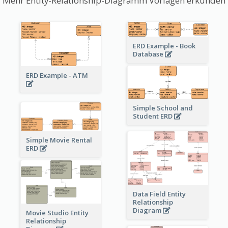
Mehr Entity-Relationship-Diagramm Vorlagen erkunden
ERD Example - Book
Database
ERD Example - ATM
Simple School and
Student ERD
Simple Movie Rental
ERD
Data Field Entity
Relationship
Diagram
Movie Studio Entity
Relationship