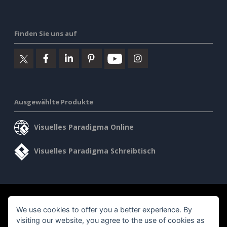
Finden Sie uns auf
Ausgewählte Produkte
Visuelles Paradigma Online
Visuelles Paradigma Schreibtisch
©2026 by Visual Paradigm. Alle Rechte vorbehalten.
We use cookies to offer you a better experience. By
visiting our website, you agree to the use of cookies as
Allgemeine Geschäftsbedingungen
AI Policy