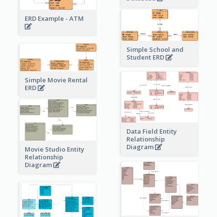
ERD Example - ATM
Simple School and
Student ERD
Simple Movie Rental
ERD
Data Field Entity
Relationship
Diagram
Movie Studio Entity
Relationship
Diagram