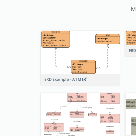
M
ERD
ERD Example - ATM