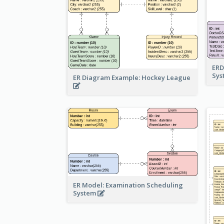
ERD
Sy
ER Diagram Example: Hockey League
ER Model: Examination Scheduling
System