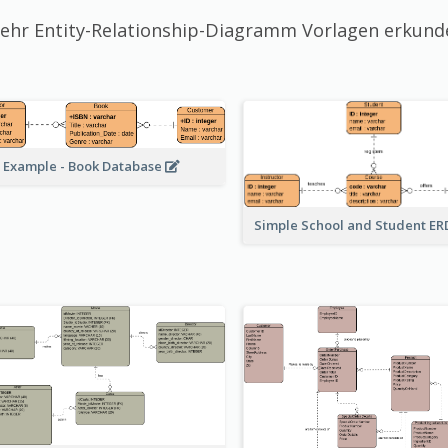
ehr Entity-Relationship-Diagramm Vorlagen erkund
 Example - Book Database
Simple School and Student E