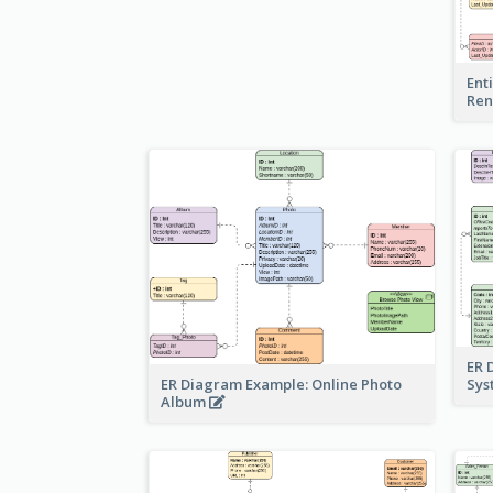
Ent
Ren
ER 
ER Diagram Example: Online Photo
Sy
Album