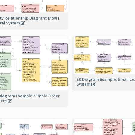
ity Relationship Diagram: Movie
tal System
ER Diagram Example: Small Lo
System
Diagram Example: Simple Order
stem