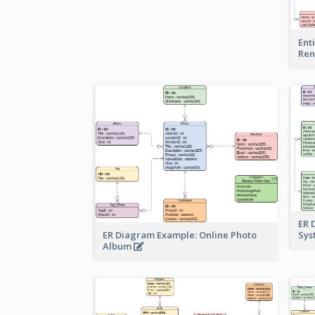
Ent
Ren
ER 
ER Diagram Example: Online Photo
Sy
Album