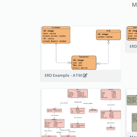
M
ERD
ERD Example - ATM
Mov