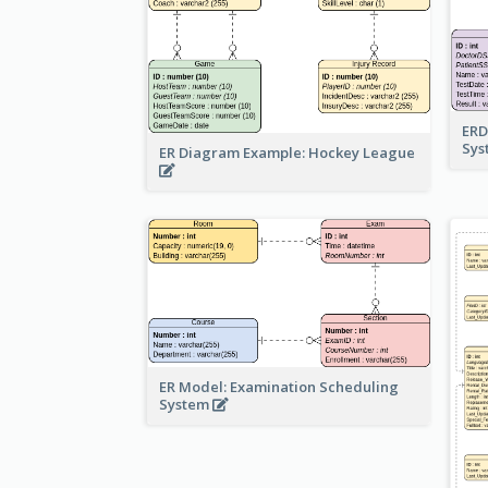
ERD
Sy
ER Diagram Example: Hockey League
ER Model: Examination Scheduling
System