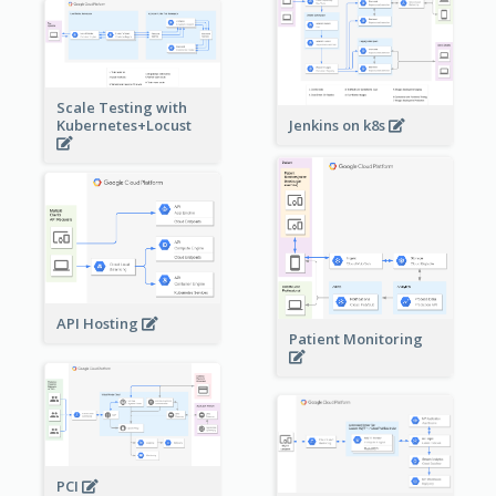
Scale Testing with
Kubernetes+Locust
Jenkins on k8s
API Hosting
Patient Monitoring
PCI