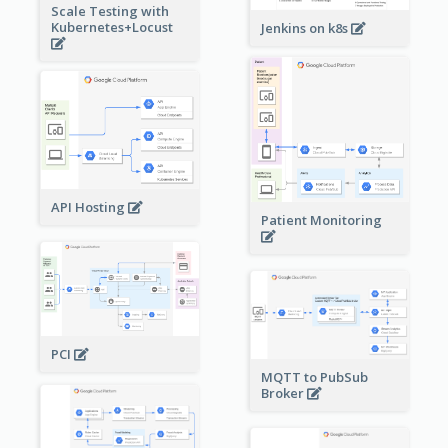
Scale Testing with
Kubernetes+Locust
Jenkins on k8s
API Hosting
Patient Monitoring
PCI
MQTT to PubSub
Broker