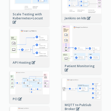
Scale Testing with
Kubernetes+Locust
Jenkins on k8s
API Hosting
Patient Monitoring
PCI
MQTT to PubSub
Broker