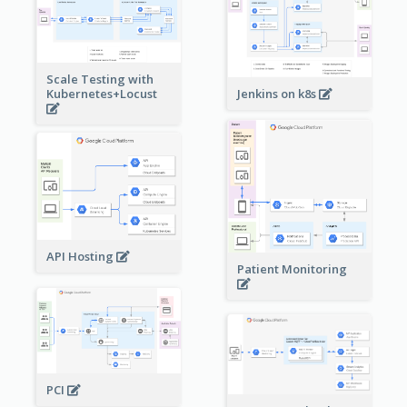
Scale Testing with
Kubernetes+Locust
Jenkins on k8s
API Hosting
Patient Monitoring
PCI