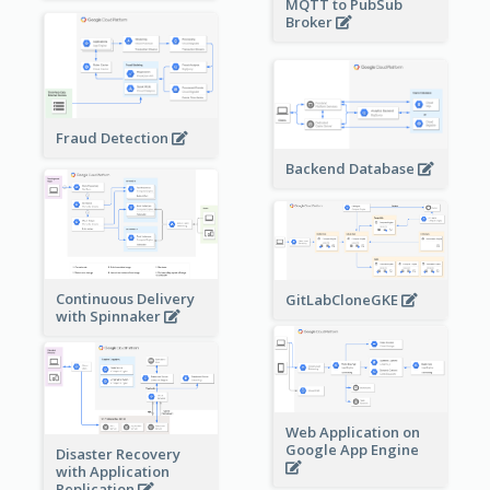
MQTT to PubSub
Broker
Fraud Detection
Backend Database
Continuous Delivery
GitLabCloneGKE
with Spinnaker
Web Application on
Google App Engine
Disaster Recovery
with Application
Replication