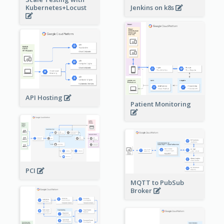
Kubernetes+Locust
Jenkins on k8s
API Hosting
Patient Monitoring
PCI
MQTT to PubSub
Broker