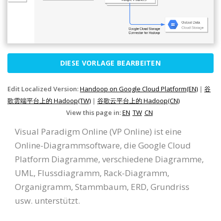
DIESE VORLAGE BEARBEITEN
Edit Localized Version:
Handoop on Google Cloud Platform(EN)
|
谷
歌雲端平台上的 Hadoop(TW)
|
谷歌云平台上的 Hadoop(CN)
View this page in:
EN
TW
CN
Visual Paradigm Online (VP Online) ist eine
Online-Diagrammsoftware, die Google Cloud
Platform Diagramme, verschiedene Diagramme,
UML, Flussdiagramm, Rack-Diagramm,
Organigramm, Stammbaum, ERD, Grundriss
usw. unterstützt.