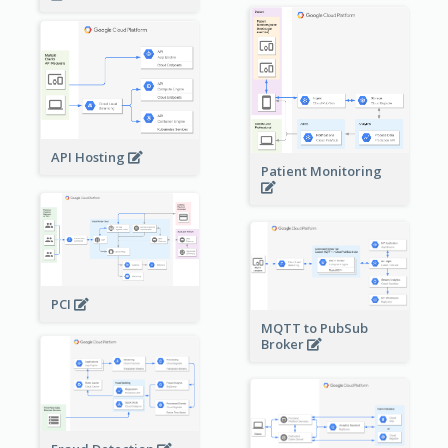
API Hosting
Patient Monitoring
PCI
MQTT to PubSub
Broker