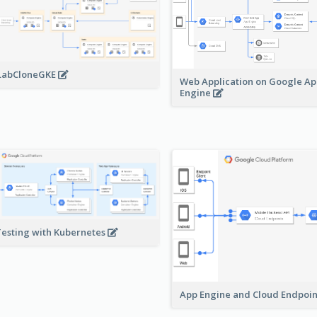
LabCloneGKE
Web Application on Google A
Engine
Testing with Kubernetes
App Engine and Cloud Endpoi