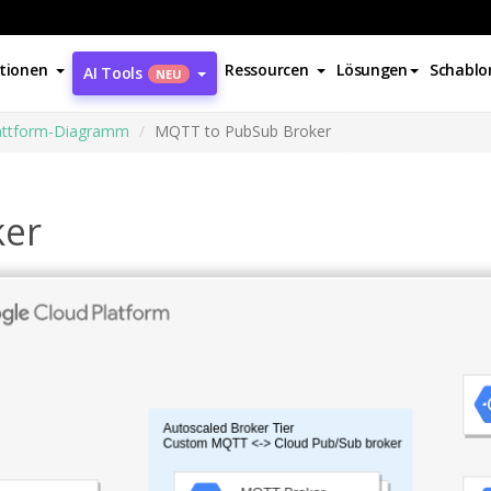
tionen
Ressourcen
Lösungen
Schablo
AI Tools
NEU
attform-Diagramm
MQTT to PubSub Broker
ker