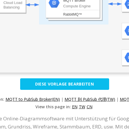
DIESE VORLAGE BEARBEITEN
on:
MQTT to PubSub Broker(EN)
|
MQTT 到 PubSub 代理(TW)
|
MQT
View this page in:
EN
TW
CN
eine Online-Diagrammsoftware mit Unterstützung für Goo
, Grundriss, Wireframe, Stammbaum, ERD, usw. Mit dem