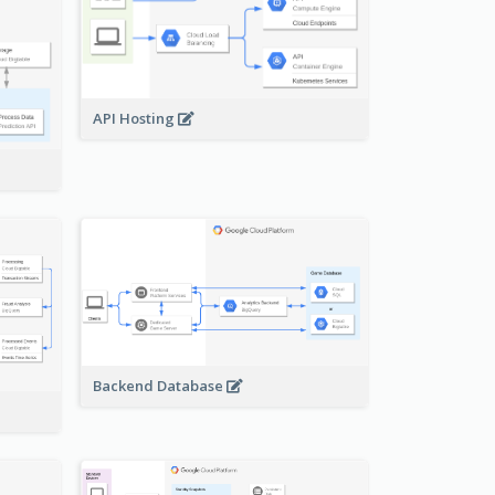
API Hosting
Backend Database