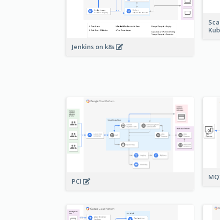
Sca
Kub
Jenkins on k8s
MQT
PCI