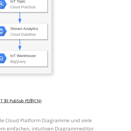
T 到 PubSub 代理(CN)
gle Cloud Platform Diagramme und viele
 einfachen, intuitiven Diagrammeditor