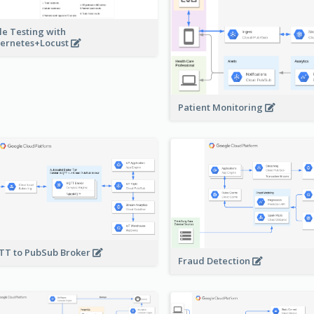
le Testing with
ernetes+Locust
Patient Monitoring
T to PubSub Broker
Fraud Detection