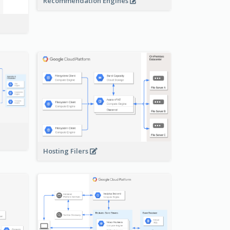
Recommendation Engines
-
Hosting Filers