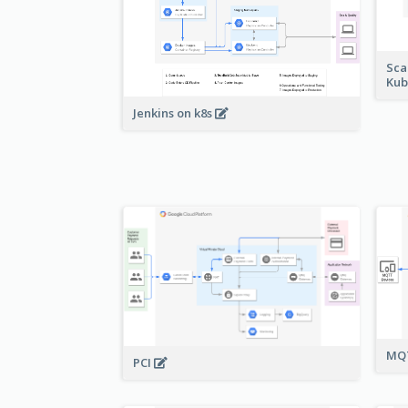
Sca
Kub
Jenkins on k8s
MQT
PCI