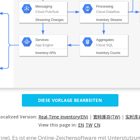
DIESE VORLAGE BEARBEITEN
Localized Version:
Real-Time Inventory(EN)
|
實時庫存(TW)
|
实时库存
View this page in:
EN
TW
CN
line). Es ist eine Online-Zeichensoftware mit Unterstüt