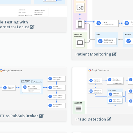
le Testing with
ernetes+Locust
Patient Monitoring
T to PubSub Broker
Fraud Detection