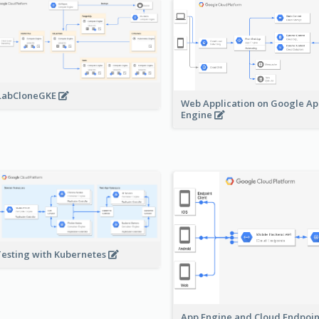
LabCloneGKE
Web Application on Google A
Engine
Testing with Kubernetes
App Engine and Cloud Endpoi