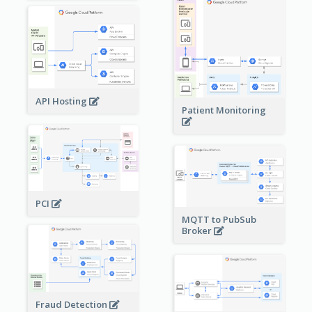
API Hosting
Patient Monitoring
PCI
MQTT to PubSub
Broker
Fraud Detection