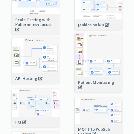
Scale Testing with
Kubernetes+Locust
Jenkins on k8s
API Hosting
Patient Monitoring
PCI
MQTT to PubSub