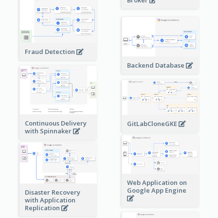
Broker
Fraud Detection
Backend Database
Continuous Delivery
GitLabCloneGKE
with Spinnaker
Web Application on
Google App Engine
Disaster Recovery
with Application
Replication