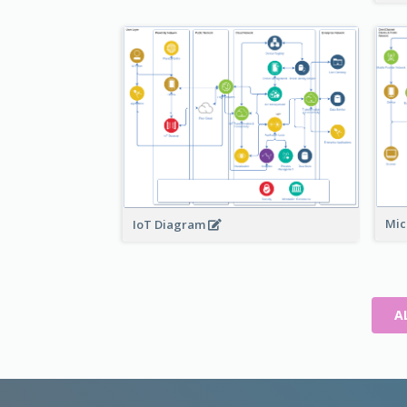
Mic
IoT Diagram
A