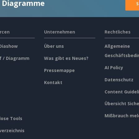
ge Diagramme
S
rcen
Unternehmen
Rechtliches
 Diashow
Über uns
Allgemeine
Geschäftsbedi
f / Diagramm
Was gibt es Neues?
AI Policy
Pressemappe
Datenschutz
Kontakt
Content Guidel
Übersicht Siche
Mißbrauch mel
lose Tools
verzeichnis