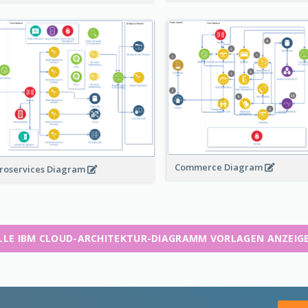
Commerce Diagram
roservices Diagram
LLE IBM CLOUD-ARCHITEKTUR-DIAGRAMM VORLAGEN ANZEIG