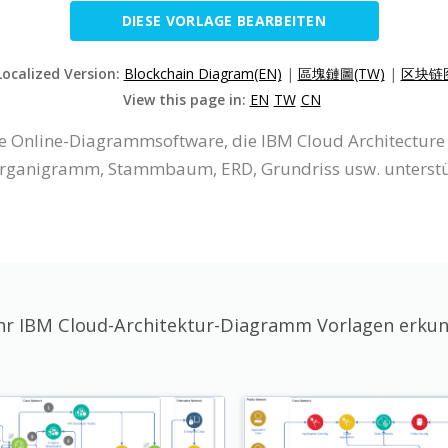
DIESE VORLAGE BEARBEITEN
Localized Version:
Blockchain Diagram(EN)
|
區塊鏈圖(TW)
|
区块链图
View this page in:
EN
TW
CN
eine Online-Diagrammsoftware, die IBM Cloud Architect
ganigramm, Stammbaum, ERD, Grundriss usw. unterstü
r IBM Cloud-Architektur-Diagramm Vorlagen erku